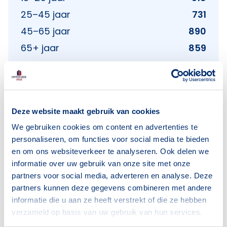
25–45 jaar
731
45–65 jaar
890
65+ jaar
859
Bron: CBS
Deze website maakt gebruik van cookies
Huishoudens
We gebruiken cookies om content en advertenties te
personaliseren, om functies voor social media te bieden
Alleenwonend
729
en om ons websiteverkeer te analyseren. Ook delen we
Gezin zonder kinderen
486
informatie over uw gebruik van onze site met onze
Gezin met kinderen
405
partners voor social media, adverteren en analyse. Deze
partners kunnen deze gegevens combineren met andere
Bron: CBS
informatie die u aan ze heeft verstrekt of die ze hebben
verzameld op basis van uw gebruik van hun services.