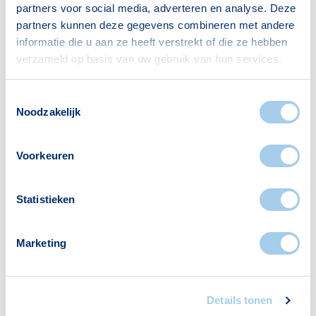
partners voor social media, adverteren en analyse. Deze
partners kunnen deze gegevens combineren met andere
Huishoudens
informatie die u aan ze heeft verstrekt of die ze hebben
verzameld op basis van uw gebruik van hun services.
Alleenwonend
36
Gezin zonder kinderen
64
Toestemmingsselectie
Gezin met kinderen
31
Noodzakelijk
Bron: CBS
Voorkeuren
Statistieken
Voorzieningen in Waterhoek
Marketing
Deze wijk heeft het allemaal voor je. Zo vind je
er:
Details tonen