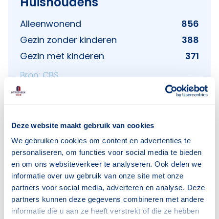
Huishoudens
Alleenwonend
856
Gezin zonder kinderen
388
Gezin met kinderen
371
Bron: CBS
Deze website maakt gebruik van cookies
We gebruiken cookies om content en advertenties te
Voorzieningen in
personaliseren, om functies voor social media te bieden
Coendersborg
en om ons websiteverkeer te analyseren. Ook delen we
informatie over uw gebruik van onze site met onze
Deze wijk heeft het allemaal voor je. Zo vind je
partners voor social media, adverteren en analyse. Deze
er:
partners kunnen deze gegevens combineren met andere
informatie die u aan ze heeft verstrekt of die ze hebben