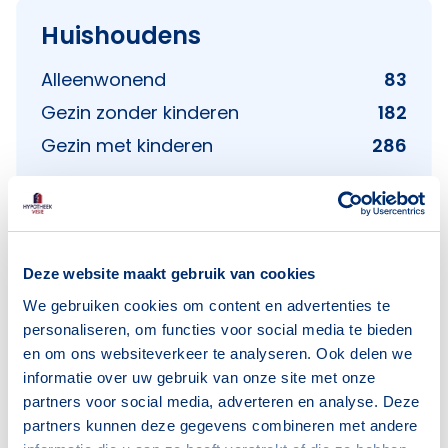
Huishoudens
Alleenwonend
83
Gezin zonder kinderen
182
Gezin met kinderen
286
Bron: CBS
Deze website maakt gebruik van cookies
We gebruiken cookies om content en advertenties te
Voorzieningen in De Buitenhof
personaliseren, om functies voor social media te bieden
en om ons websiteverkeer te analyseren. Ook delen we
Deze wijk heeft het allemaal voor je. Zo vind je
informatie over uw gebruik van onze site met onze
partners voor social media, adverteren en analyse. Deze
er:
partners kunnen deze gegevens combineren met andere