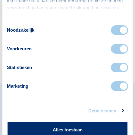
informatie die u aan ze heeft verstrekt of die ze hebben
verzameld op basis van uw gebruik van hun services.
Supermarkten
Restaurants
Toestemmingsselectie
3
8
Noodzakelijk
Voorkeuren
Apotheken
Cafés
1
2
Statistieken
Marketing
Omliggende buurten in
Groningen
Details tonen
Bekijk ook de andere buurten in de buurt.
Alles toestaan