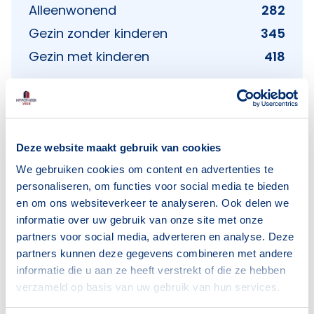
Alleenwonend
282
Gezin zonder kinderen
345
Gezin met kinderen
418
Bron: CBS
Deze website maakt gebruik van cookies
We gebruiken cookies om content en advertenties te
Voorzieningen in De Held
personaliseren, om functies voor social media te bieden
en om ons websiteverkeer te analyseren. Ook delen we
Deze wijk heeft het allemaal voor je. Zo vind je
informatie over uw gebruik van onze site met onze
er:
partners voor social media, adverteren en analyse. Deze
partners kunnen deze gegevens combineren met andere
informatie die u aan ze heeft verstrekt of die ze hebben
verzameld op basis van uw gebruik van hun services.