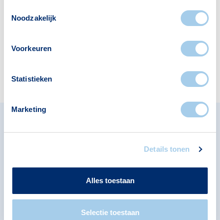
Supermarkten
Restaurants
Toestemmingsselectie
4
12
Noodzakelijk
Voorkeuren
Kinderopvang
Cafés
1
4
Statistieken
Marketing
Omliggende buurten in
Groningen
Details tonen
Bekijk ook de andere buurten in de buurt.
Alles toestaan
Gravenburg
Selectie toestaan