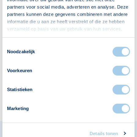
Voorzieningen in De Suikerzijde
partners voor social media, adverteren en analyse. Deze
partners kunnen deze gegevens combineren met andere
Deze wijk heeft het allemaal voor je. Zo vind je
informatie die u aan ze heeft verstrekt of die ze hebben
er:
verzameld op basis van uw gebruik van hun services.
Toestemmingsselectie
Noodzakelijk
Supermarkten
Restaurants
4
1
Voorkeuren
Statistieken
Hotels
Apotheken
1
2
Marketing
Details tonen