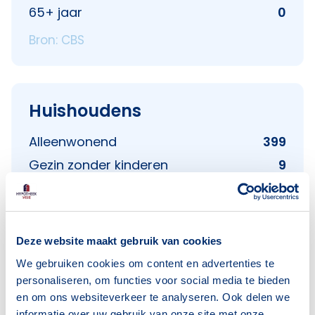
65+ jaar
0
Bron: CBS
Huishoudens
Alleenwonend
399
Gezin zonder kinderen
9
Gezin met kinderen
6
Bron: CBS
Deze website maakt gebruik van cookies
We gebruiken cookies om content en advertenties te
personaliseren, om functies voor social media te bieden
en om ons websiteverkeer te analyseren. Ook delen we
informatie over uw gebruik van onze site met onze