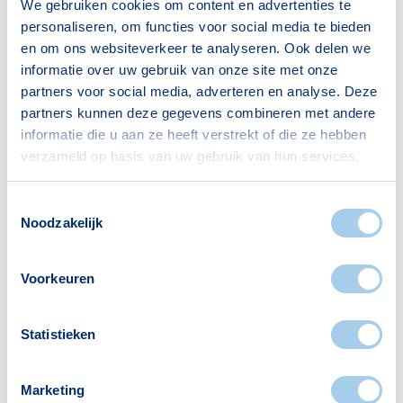
We gebruiken cookies om content en advertenties te
personaliseren, om functies voor social media te bieden
en om ons websiteverkeer te analyseren. Ook delen we
Voorzieningen in De Wijert
informatie over uw gebruik van onze site met onze
partners voor social media, adverteren en analyse. Deze
Deze wijk heeft het allemaal voor je. Zo vind je
partners kunnen deze gegevens combineren met andere
er:
informatie die u aan ze heeft verstrekt of die ze hebben
verzameld op basis van uw gebruik van hun services.
Toestemmingsselectie
Noodzakelijk
Scholen
Supermarkten
3
2
Voorkeuren
Banken
Restaurants
Statistieken
1
4
Marketing