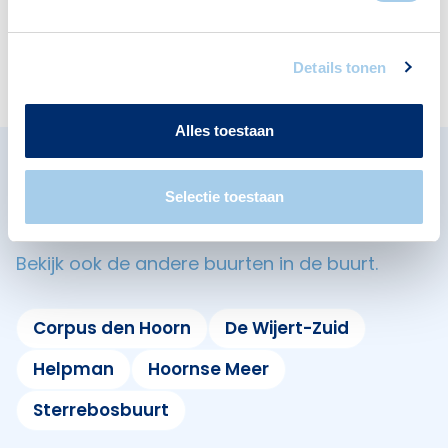
Apotheken
Cafés
1
1
Details tonen
Alles toestaan
Omliggende buurten in
Selectie toestaan
Groningen
Bekijk ook de andere buurten in de buurt.
Corpus den Hoorn
De Wijert-Zuid
Helpman
Hoornse Meer
Sterrebosbuurt