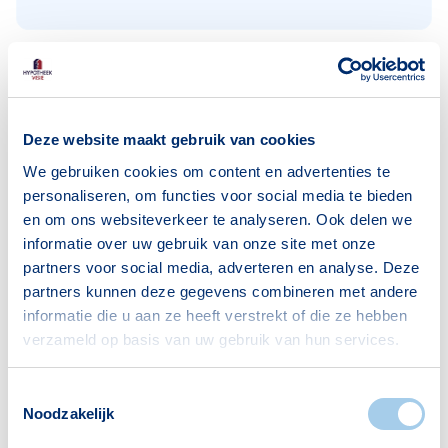
Huishoudens
Alleenwonend
100
Deze website maakt gebruik van cookies
Gezin zonder kinderen
126
We gebruiken cookies om content en advertenties te
personaliseren, om functies voor social media te bieden
Gezin met kinderen
148
en om ons websiteverkeer te analyseren. Ook delen we
Bron: CBS
informatie over uw gebruik van onze site met onze
partners voor social media, adverteren en analyse. Deze
partners kunnen deze gegevens combineren met andere
informatie die u aan ze heeft verstrekt of die ze hebben
verzameld op basis van uw gebruik van hun services.
Voorzieningen in Engelbert
Toestemmingsselectie
Noodzakelijk
Deze wijk heeft het allemaal voor je. Zo vind je