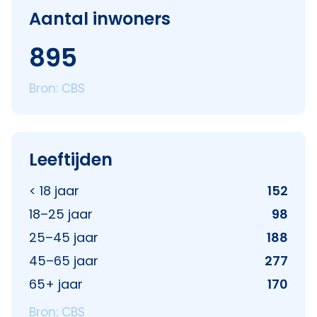
Aantal inwoners
895
Bron: CBS
Leeftijden
< 18 jaar
152
18–25 jaar
98
25–45 jaar
188
45–65 jaar
277
65+ jaar
170
Bron: CBS