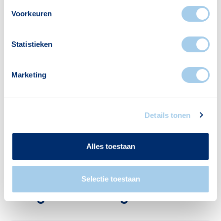
er:
Voorkeuren
Statistieken
Supermarkten
Apotheken
57
19
Marketing
Details tonen
Cafés
2
Alles toestaan
Selectie toestaan
Veelgestelde vragen