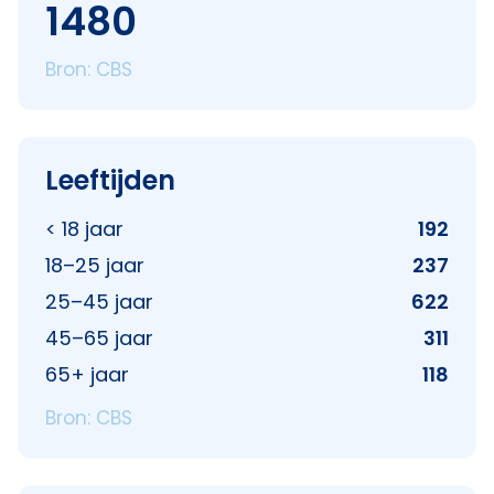
1480
Bron: CBS
Leeftijden
< 18 jaar
192
18–25 jaar
237
25–45 jaar
622
45–65 jaar
311
65+ jaar
118
Bron: CBS