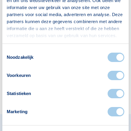
en om ons websiteverkeer te analyseren. Ook delen we
informatie over uw gebruik van onze site met onze
partners voor social media, adverteren en analyse. Deze
Supermarkten
Restaurants
partners kunnen deze gegevens combineren met andere
2
8
informatie die u aan ze heeft verstrekt of die ze hebben
verzameld op basis van uw gebruik van hun services.
Toestemmingsselectie
Apotheken
Kinderopvang
Noodzakelijk
1
1
Voorkeuren
Cafés
Statistieken
3
Marketing