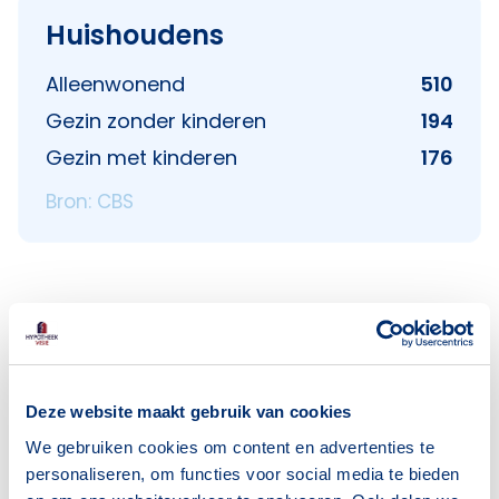
Huishoudens
Alleenwonend
510
Gezin zonder kinderen
194
Gezin met kinderen
176
Bron: CBS
Voorzieningen in Florabuurt
Deze website maakt gebruik van cookies
Deze wijk heeft het allemaal voor je. Zo vind je
er:
We gebruiken cookies om content en advertenties te
personaliseren, om functies voor social media te bieden