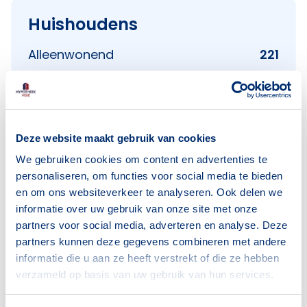
Huishoudens
Alleenwonend
221
Gezin zonder kinderen
111
Gezin met kinderen
74
Bron: CBS
Deze website maakt gebruik van cookies
We gebruiken cookies om content en advertenties te
personaliseren, om functies voor social media te bieden
en om ons websiteverkeer te analyseren. Ook delen we
informatie over uw gebruik van onze site met onze
Voorzieningen in Kop van Oost
partners voor social media, adverteren en analyse. Deze
partners kunnen deze gegevens combineren met andere
Deze wijk heeft het allemaal voor je. Zo vind je
informatie die u aan ze heeft verstrekt of die ze hebben
verzameld op basis van uw gebruik van hun services.
er: