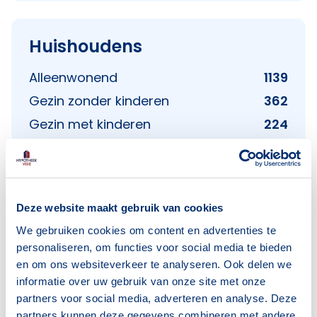
Huishoudens
Alleenwonend
1139
Gezin zonder kinderen
362
Gezin met kinderen
224
Bron: CBS
Deze website maakt gebruik van cookies
We gebruiken cookies om content en advertenties te
personaliseren, om functies voor social media te bieden
Voorzieningen in Oranjebuurt
en om ons websiteverkeer te analyseren. Ook delen we
informatie over uw gebruik van onze site met onze
Deze wijk heeft het allemaal voor je. Zo vind je
partners voor social media, adverteren en analyse. Deze
er:
partners kunnen deze gegevens combineren met andere