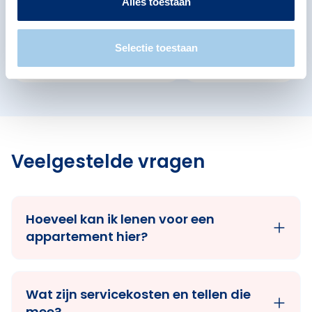
Alles toestaan
Friesestraatweg
Selectie toestaan
Noorderplantsoenbuurt
Schildersbuurt
Veelgestelde vragen
Hoeveel kan ik lenen voor een
appartement hier?
Wat zijn servicekosten en tellen die
mee?