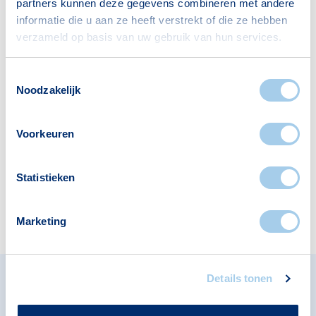
partners kunnen deze gegevens combineren met andere
informatie die u aan ze heeft verstrekt of die ze hebben
Supermarkten
Banken
verzameld op basis van uw gebruik van hun services.
3
5
Toestemmingsselectie
Noodzakelijk
Restaurants
Apotheken
12
1
Voorkeuren
Statistieken
Cafés
2
Marketing
Details tonen
Omliggende buurten in