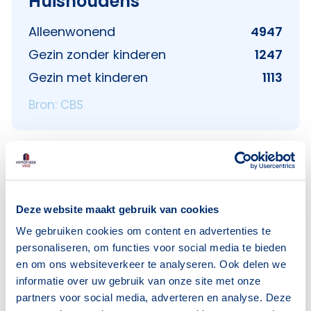
Huishoudens
Alleenwonend
4947
Gezin zonder kinderen
1247
Gezin met kinderen
1113
Bron: CBS
Voorzieningen in Paddepoel
Deze website maakt gebruik van cookies
We gebruiken cookies om content en advertenties te
Deze wijk heeft het allemaal voor je. Zo vind je
personaliseren, om functies voor social media te bieden
er:
en om ons websiteverkeer te analyseren. Ook delen we
informatie over uw gebruik van onze site met onze
partners voor social media, adverteren en analyse. Deze