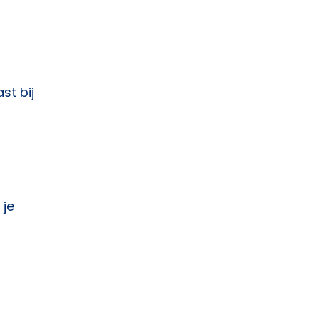
st bij
je