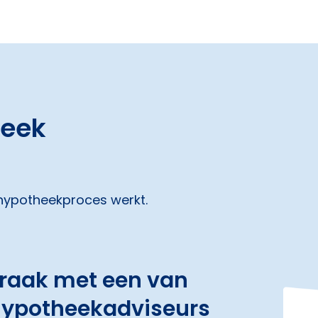
heek
 hypotheekproces werkt.
praak met een van
hypotheekadviseurs