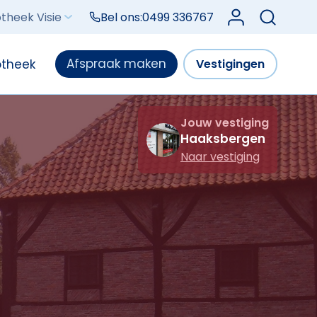
Log in bij Mijn V
theek Visie
Bel ons:
0499 336767
Afspraak maken
otheek
Vestigingen
Jouw vestiging
Haaksbergen
Naar vestiging