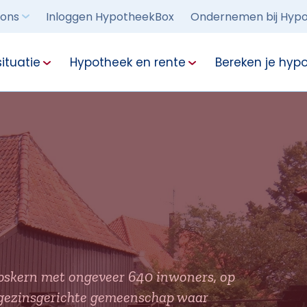
 ons
Inloggen HypotheekBox
Ondernemen bij Hypo
ituatie
Hypotheek en rente
Bereken je hyp
orpskern met ongeveer 640 inwoners, op
 gezinsgerichte gemeenschap waar