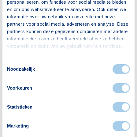
Bron: CBS
personaliseren, om functies voor social media te bieden
en om ons websiteverkeer te analyseren. Ook delen we
informatie over uw gebruik van onze site met onze
partners voor social media, adverteren en analyse. Deze
Huishoudens
partners kunnen deze gegevens combineren met andere
informatie die u aan ze heeft verstrekt of die ze hebben
Alleenwonend
0
verzameld op basis van uw gebruik van hun services.
Gezin zonder kinderen
0
Toestemmingsselectie
Gezin met kinderen
0
Noodzakelijk
Bron: CBS
Voorkeuren
Statistieken
Voorzieningen in Grittenhof
Marketing