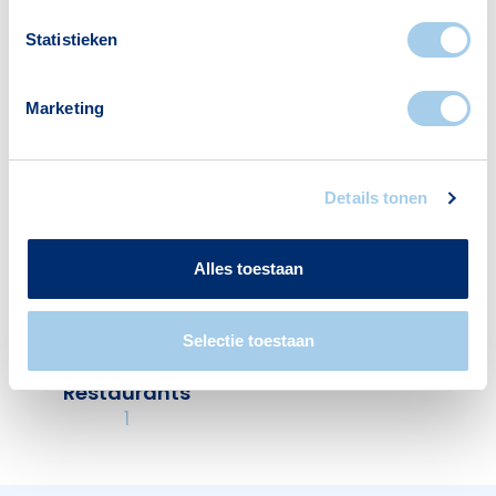
Statistieken
Voorzieningen in Krakeel
Deze wijk heeft het allemaal voor je. Zo vind je
Marketing
er:
Details tonen
Supermarkten
Banken
Alles toestaan
2
1
Selectie toestaan
Restaurants
1