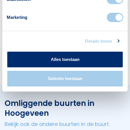
Voorzieningen in Schutlanden
Marketing
Deze wijk heeft het allemaal voor je. Zo vind je
er:
Details tonen
Scholen
Alles toestaan
1
Selectie toestaan
Omliggende buurten in
Hoogeveen
Bekijk ook de andere buurten in de buurt.