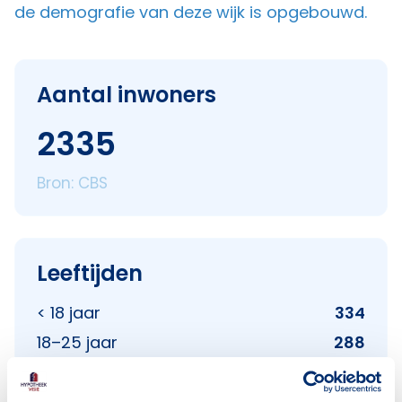
de demografie van deze wijk is opgebouwd.
Aantal inwoners
2335
Bron: CBS
Leeftijden
< 18 jaar
334
18–25 jaar
288
25–45 jaar
524
45–65 jaar
574