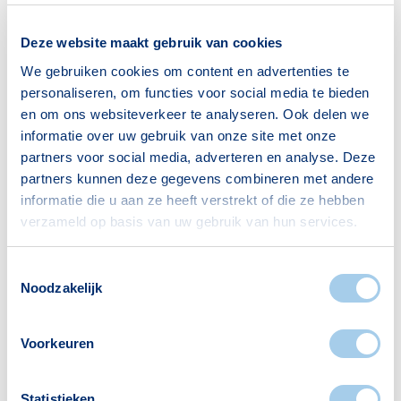
65+ jaar
624
Deze website maakt gebruik van cookies
Bron: CBS
We gebruiken cookies om content en advertenties te
personaliseren, om functies voor social media te bieden
en om ons websiteverkeer te analyseren. Ook delen we
informatie over uw gebruik van onze site met onze
Huishoudens
partners voor social media, adverteren en analyse. Deze
partners kunnen deze gegevens combineren met andere
Alleenwonend
307
informatie die u aan ze heeft verstrekt of die ze hebben
Gezin zonder kinderen
330
verzameld op basis van uw gebruik van hun services.
Gezin met kinderen
357
Toestemmingsselectie
Bron: CBS
Noodzakelijk
Voorkeuren
Statistieken