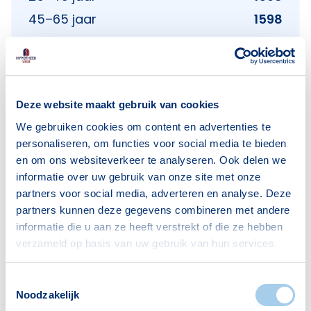
45–65 jaar
1598
65+ jaar
1352
Bron: CBS
Deze website maakt gebruik van cookies
We gebruiken cookies om content en advertenties te
Huishoudens
personaliseren, om functies voor social media te bieden
en om ons websiteverkeer te analyseren. Ook delen we
Alleenwonend
1481
informatie over uw gebruik van onze site met onze
Gezin zonder kinderen
819
partners voor social media, adverteren en analyse. Deze
partners kunnen deze gegevens combineren met andere
Gezin met kinderen
851
informatie die u aan ze heeft verstrekt of die ze hebben
Bron: CBS
verzameld op basis van uw gebruik van hun services.
Toestemmingsselectie
Noodzakelijk