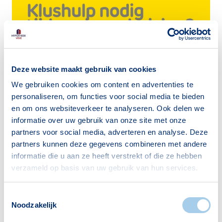
Deze website maakt gebruik van cookies
We gebruiken cookies om content en advertenties te
personaliseren, om functies voor social media te bieden
en om ons websiteverkeer te analyseren. Ook delen we
Uitgelicht!
informatie over uw gebruik van onze site met onze
6 juli t/m 30 augustus: Praxis
partners voor social media, adverteren en analyse. Deze
partners kunnen deze gegevens combineren met andere
Klushulp!
informatie die u aan ze heeft verstrekt of die ze hebben
verzameld op basis van uw gebruik van hun services.
Binnenkort klushulp nodig? Maak gebruik van
de Praxis aanhangwagen!
Toestemmingsselectie
Met Praxis Plus 2 uur gratis gebruik van de
Noodzakelijk
aanhangwagen