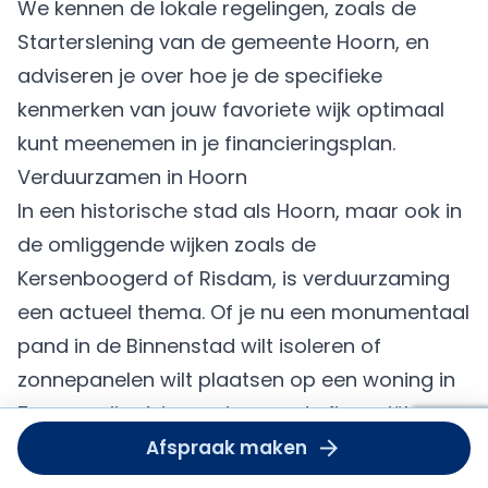
We kennen de lokale regelingen, zoals
de
Starterslening van de gemeente Hoorn
, en
adviseren je over hoe je de specifieke
kenmerken van jouw favoriete wijk optimaal
kunt meenemen in je financieringsplan.
Verduurzamen in Hoorn
In een historische stad als Hoorn, maar ook in
de omliggende wijken zoals de
Kersenboogerd of Risdam, is verduurzaming
een actueel thema. Of je nu een monumentaal
pand in de Binnenstad wilt isoleren of
zonnepanelen wilt plaatsen op een woning in
Zwaag, wij adviseren je over de financiële
Om deze
mogelijkheden. Je kunt vaak tot 106% van de
Afspraak maken
dient u
accept
woningwaarde lenen als je dit investeert in