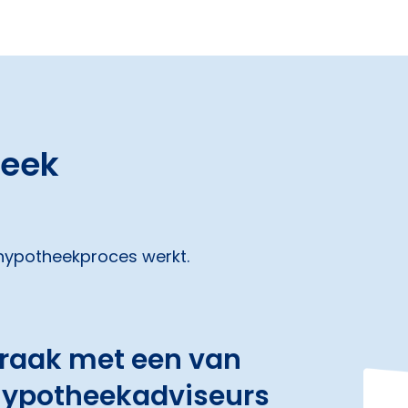
heek
 hypotheekproces werkt.
praak met een van
hypotheekadviseurs