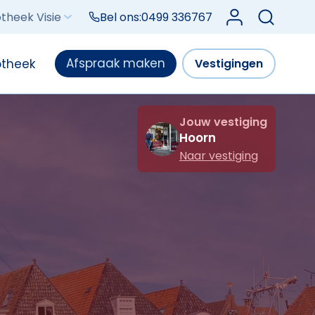
Log in bij Mijn V
theek Visie
Bel ons:
0499 336767
Afspraak maken
otheek
Vestigingen
Jouw vestiging
Hoorn
Naar vestiging