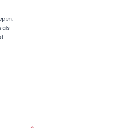
epen,
 als
et