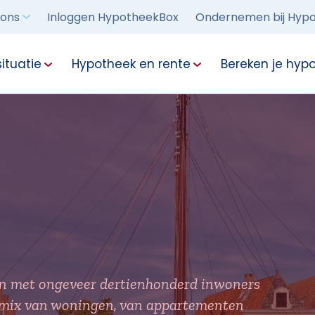
 ons
Inloggen HypotheekBox
Ondernemen bij Hypo
ituatie
Hypotheek en rente
Bereken je hyp
rn met ongeveer dertienhonderd inwoners
n mix van woningen, van appartementen