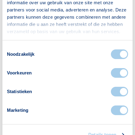
informatie over uw gebruik van onze site met onze
partners voor social media, adverteren en analyse. Deze
partners kunnen deze gegevens combineren met andere
informatie die u aan ze heeft verstrekt of die ze hebben
verzameld op basis van uw gebruik van hun services.
Voorzieningen in Venenlaan-
kwartier
Toestemmingsselectie
Noodzakelijk
Deze wijk heeft het allemaal voor je. Zo vind je
er:
Voorkeuren
Statistieken
Scholen
Supermarkten
Marketing
1
1
Details tonen