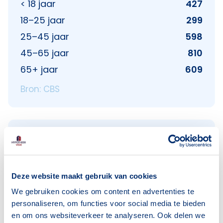
< 18 jaar
427
18–25 jaar
299
25–45 jaar
598
45–65 jaar
810
65+ jaar
609
Bron: CBS
Huishoudens
Alleenwonend
469
Gezin zonder kinderen
348
Deze website maakt gebruik van cookies
We gebruiken cookies om content en advertenties te
Gezin met kinderen
447
personaliseren, om functies voor social media te bieden
Bron: CBS
en om ons websiteverkeer te analyseren. Ook delen we