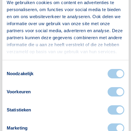
We gebruiken cookies om content en advertenties te
personaliseren, om functies voor social media te bieden
Bron: CBS
en om ons websiteverkeer te analyseren. Ook delen we
informatie over uw gebruik van onze site met onze
partners voor social media, adverteren en analyse. Deze
partners kunnen deze gegevens combineren met andere
Huishoudens
informatie die u aan ze heeft verstrekt of die ze hebben
verzameld op basis van uw gebruik van hun services.
Alleenwonend
858
Gezin zonder kinderen
894
Toestemmingsselectie
Gezin met kinderen
933
Noodzakelijk
Bron: CBS
Voorkeuren
Statistieken
Voorzieningen in Dobbewijk
Marketing