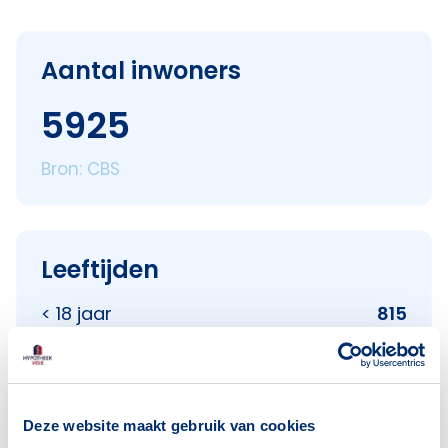
Aantal inwoners
5925
Bron: CBS
Leeftijden
< 18 jaar
815
18–25 jaar
654
25–45 jaar
1346
45–65 jaar
1884
Deze website maakt gebruik van cookies
65+ jaar
1285