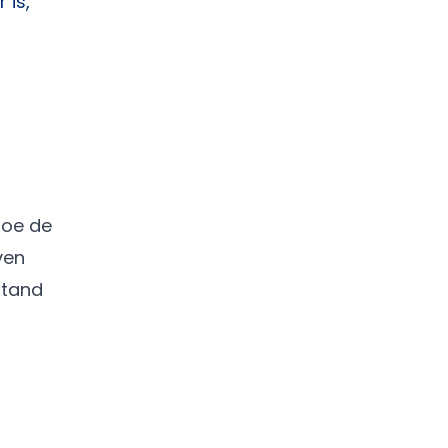
 is,
toe de
ven
stand