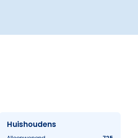
Huishoudens
Alleenwonend
725