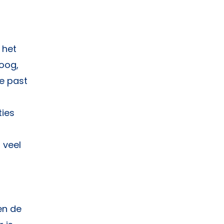
 het
hoog,
ie past
ties
 veel
n de