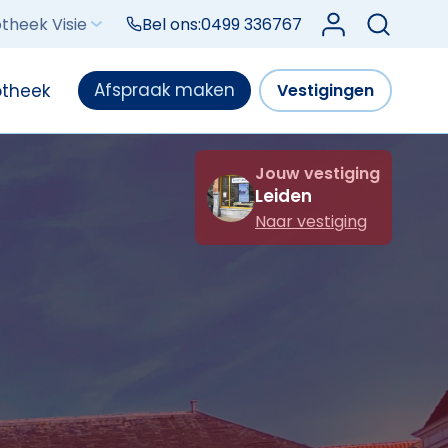
Log in bij Mijn V
theek Visie
Bel ons:
0499 336767
Afspraak maken
otheek
Vestigingen
Jouw vestiging
Leiden
Naar vestiging