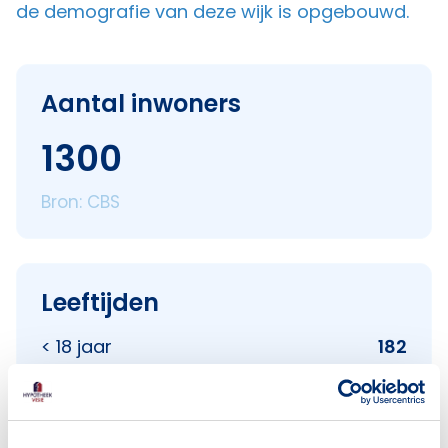
de demografie van deze wijk is opgebouwd.
Aantal inwoners
1300
Bron: CBS
Leeftijden
< 18 jaar
182
18–25 jaar
312
25–45 jaar
221
45–65 jaar
286