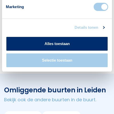
Voorzieningen in Vogelwijk
Marketing
Deze wijk heeft het allemaal voor je. Zo vind je
er:
Details tonen
Alles toestaan
Scholen
1
Selectie toestaan
Omliggende buurten in Leiden
Bekijk ook de andere buurten in de buurt.