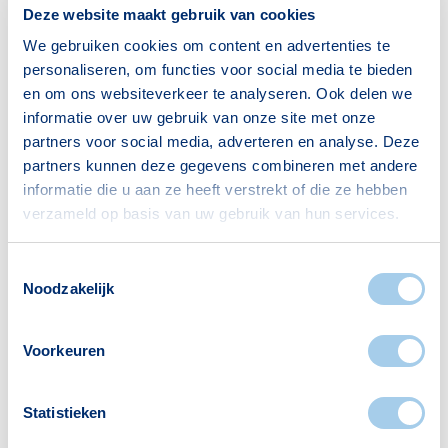
Deze website maakt gebruik van cookies
65+ jaar
286
We gebruiken cookies om content en advertenties te
Bron: CBS
personaliseren, om functies voor social media te bieden
en om ons websiteverkeer te analyseren. Ook delen we
informatie over uw gebruik van onze site met onze
partners voor social media, adverteren en analyse. Deze
Huishoudens
partners kunnen deze gegevens combineren met andere
informatie die u aan ze heeft verstrekt of die ze hebben
Alleenwonend
303
verzameld op basis van uw gebruik van hun services.
Gezin zonder kinderen
187
Toestemmingsselectie
Gezin met kinderen
155
Noodzakelijk
Bron: CBS
Voorkeuren
Statistieken