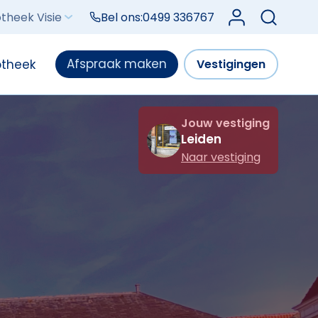
Log in bij Mijn V
theek Visie
Bel ons:
0499 336767
Afspraak maken
otheek
Vestigingen
Jouw vestiging
Leiden
Naar vestiging