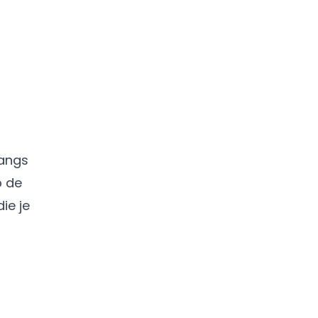
langs
p de
ie je