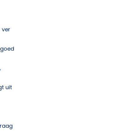
 ver
n goed
,
t uit
graag