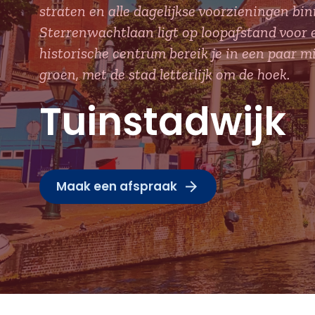
straten en alle dagelijkse voorzieningen bi
Sterrenwachtlaan ligt op loopafstand voor 
historische centrum bereik je in een paar m
groen, met de stad letterlijk om de hoek.
Tuinstadwijk
Maak een afspraak