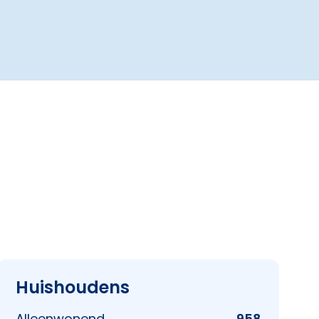
Huishoudens
Alleenwonend
958