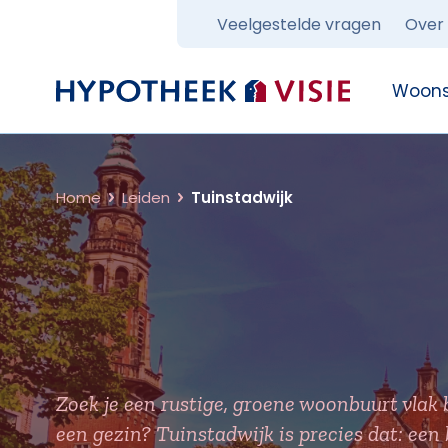
Veelgestelde vragen
Over
Terug naar home
Woons
Home
Leiden
Tuinstadwijk
Zoek je een rustige, groene woonbuurt vlak 
een gezin? Tuinstadwijk is precies dat: een