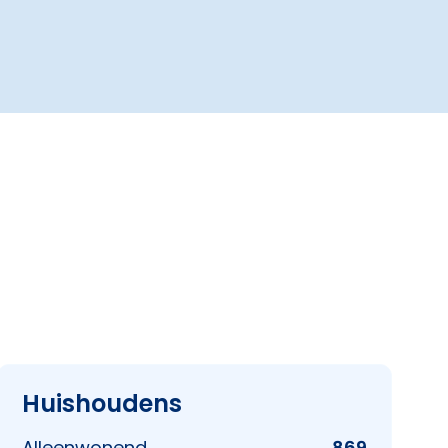
Huishoudens
Alleenwonend
869