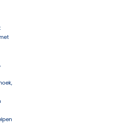
t
 met
n
,
hoek,
n
lpen