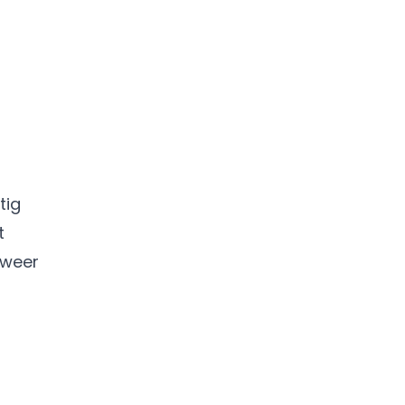
tig
t
 weer