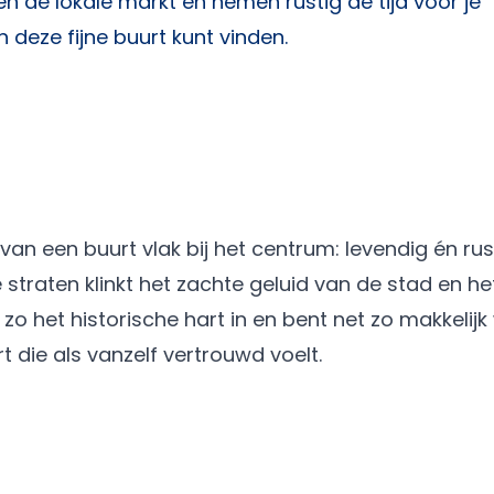
nen de lokale markt en nemen rustig de tijd voor je
n deze fijne buurt kunt vinden.
van een buurt vlak bij het centrum: levendig én rus
de straten klinkt het zachte geluid van de stad en he
zo het historische hart in en bent net zo makkelijk
rt die als vanzelf vertrouwd voelt.