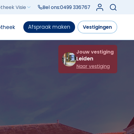
Log in bij Mijn V
theek Visie
Bel ons:
0499 336767
Afspraak maken
otheek
Vestigingen
Jouw vestiging
Leiden
Naar vestiging