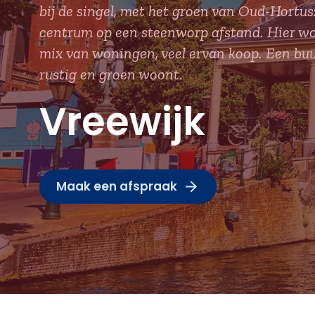
bij de singel, met het groen van Oud-Hortusz
centrum op een steenworp afstand. Hier won
mix van woningen, veel ervan koop. Een buu
rustig en groen woont.
Vreewijk
Maak een afspraak