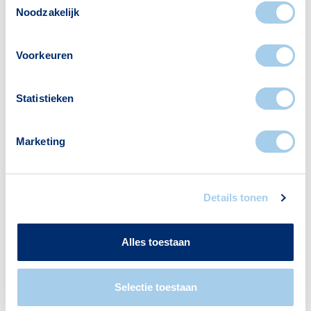
hypotheekadviseur
van Hypotheek Visie. Dan
Noodzakelijk
weet je niet alleen wat kán, maar ook wat slim
is in jouw situatie. Soms is er trouwens meer
Voorkeuren
mogelijk dan je denkt, bijvoorbeeld met:
Starterslening
Statistieken
Familiehypotheek
Belastingvrije schenking eigen woning
Marketing
Hypotheek Visie helpt je graag op weg.
Details tonen
Maak een afspraak
Alles toestaan
Selectie toestaan