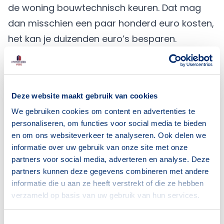
de woning bouwtechnisch keuren. Dat mag
dan misschien een paar honderd euro kosten,
het kan je duizenden euro’s besparen.
Daarnaast moet ook op papier alles in de
haak zijn, zodat je niet ineens aan een huurder
vastzit of de bodem moet laten saneren.
Deze website maakt gebruik van cookies
Is het huis voor jou betaalbaar?
We gebruiken cookies om content en advertenties te
Met een constant lege portemonnee is de
personaliseren, om functies voor social media te bieden
liefde snel bekoeld. Hoewel er altijd over de
en om ons websiteverkeer te analyseren. Ook delen we
prijs van een huis valt te onderhandelen, moet
informatie over uw gebruik van onze site met onze
partners voor social media, adverteren en analyse. Deze
je je straks wel de hypotheek kunnen
partners kunnen deze gegevens combineren met andere
veroorloven. Check daarom online
informatie die u aan ze heeft verstrekt of die ze hebben
je
maximale hypotheek
, en maak een
verzameld op basis van uw gebruik van hun services.
afspraak met een
onafhankelijke
Toestemmingsselectie