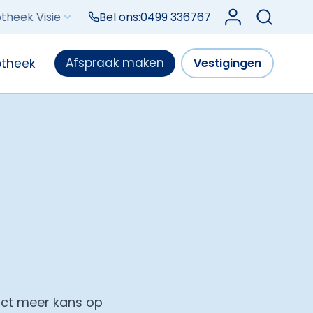
Log in bij Mijn V
theek Visie
Bel ons:
0499 336767
Afspraak maken
otheek
Vestigingen
act meer kans op