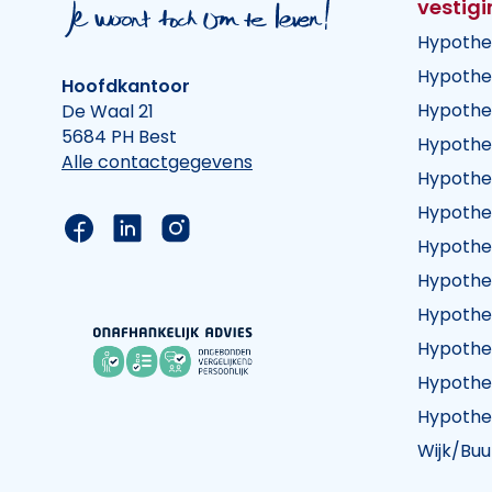
vestig
Hypothe
Hypothe
Hoofdkantoor
Hypothe
De Waal 21
5684 PH Best
Hypothe
Alle contactgegevens
Hypothe
Hypothe
Link naar de Facebook pagina van Hypothee
Link naar de LinkedIn pagina van Hypot
Link naar de Instagram pagina va
Hypothe
Hypothe
Hypothe
Hypothe
Hypothe
Hypothe
Wijk/Buu