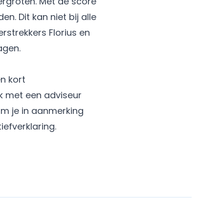
rgroten. Met de score
 Dit kan niet bij alle
rstrekkers Florius en
agen.
n kort
k met een adviseur
om je in aanmerking
iefverklaring
.