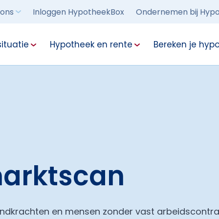
 ons
Inloggen HypotheekBox
Ondernemen bij Hypo
ituatie
Hypotheek en rente
Bereken je hyp
arktscan
endkrachten en mensen zonder vast arbeidscontr