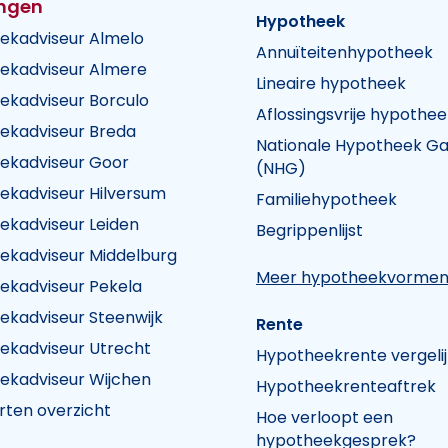
ingen
Hypotheek
ekadviseur Almelo
Annuïteitenhypotheek
ekadviseur Almere
Lineaire hypotheek
ekadviseur Borculo
Aflossingsvrije hypothee
ekadviseur Breda
Nationale Hypotheek Ga
ekadviseur Goor
(NHG)
ekadviseur Hilversum
Familiehypotheek
k Visie
heek Visie
n Hypotheek Visie
ekadviseur Leiden
Begrippenlijst
ekadviseur Middelburg
Meer hypotheekvorme
ekadviseur Pekela
ekadviseur Steenwijk
Rente
ekadviseur Utrecht
Hypotheekrente vergeli
ekadviseur Wijchen
Hypotheekrenteaftrek
rten overzicht
Hoe verloopt een
hypotheekgesprek?