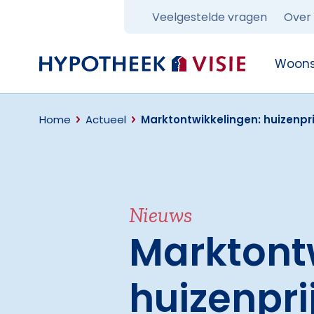
Veelgestelde vragen
Over
Terug naar home
Woons
Home
Actueel
Marktontwikkelingen: huizenprijz
Nieuws
Marktont
huizenprij