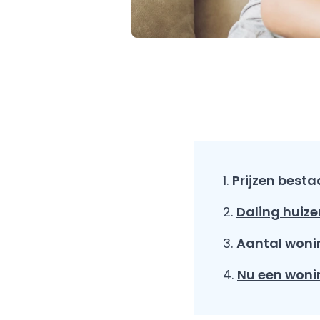
Prijzen best
Daling huizen
Aantal wonin
Nu een woni