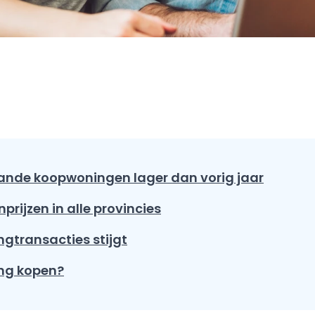
aande koopwoningen lager dan vorig jaar
prijzen in alle provincies
gtransacties stijgt
ng kopen?