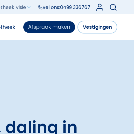
Log in bij Mijn V
theek Visie
Bel ons:
0499 336767
Afspraak maken
otheek
Vestigingen
, daling in