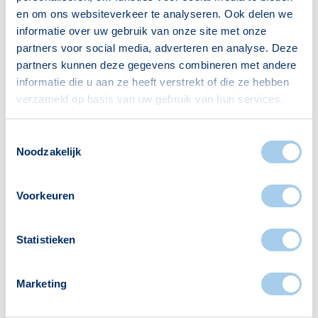
studieschuld op het afsluiten
en om ons websiteverkeer te analyseren. Ook delen we
informatie over uw gebruik van onze site met onze
van een hypotheek?
partners voor social media, adverteren en analyse. Deze
partners kunnen deze gegevens combineren met andere
informatie die u aan ze heeft verstrekt of die ze hebben
verzameld op basis van uw gebruik van hun services.
Toestemmingsselectie
Noodzakelijk
Voorkeuren
Statistieken
Marketing