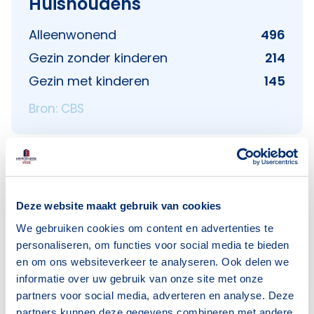
Huishoudens
Alleenwonend
496
Gezin zonder kinderen
214
Gezin met kinderen
145
Bron: CBS
Deze website maakt gebruik van cookies
Voorzieningen in Kwakkenberg
We gebruiken cookies om content en advertenties te
Deze wijk heeft het allemaal voor je. Zo vind je
personaliseren, om functies voor social media te bieden
er:
en om ons websiteverkeer te analyseren. Ook delen we
informatie over uw gebruik van onze site met onze
partners voor social media, adverteren en analyse. Deze
partners kunnen deze gegevens combineren met andere