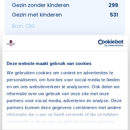
Gezin zonder kinderen
299
Gezin met kinderen
531
Bron: CBS
Deze website maakt gebruik van cookies
Voorzieningen in Meijhorst
We gebruiken cookies om content en advertenties te
personaliseren, om functies voor social media te bieden
Deze wijk heeft het allemaal voor je. Zo vind je
en om ons websiteverkeer te analyseren. Ook delen we
er:
informatie over uw gebruik van onze site met onze
partners voor social media, adverteren en analyse. Deze
partners kunnen deze gegevens combineren met andere
informatie die u aan ze heeft verstrekt of die ze hebben
verzameld op basis van uw gebruik van hun services.
Supermarkten
Banken
3
1