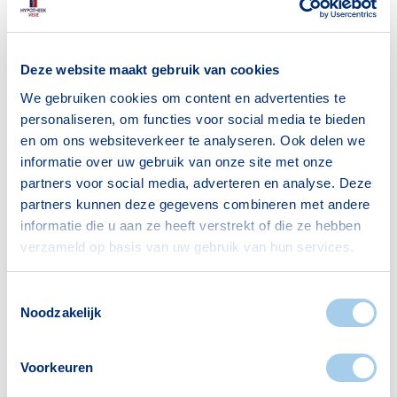
Gezin met kinderen
28
Bron: CBS
Deze website maakt gebruik van cookies
We gebruiken cookies om content en advertenties te
personaliseren, om functies voor social media te bieden
en om ons websiteverkeer te analyseren. Ook delen we
informatie over uw gebruik van onze site met onze
Voorzieningen in Ooyse
partners voor social media, adverteren en analyse. Deze
Schependom
partners kunnen deze gegevens combineren met andere
informatie die u aan ze heeft verstrekt of die ze hebben
Deze wijk heeft het allemaal voor je. Zo vind je
verzameld op basis van uw gebruik van hun services.
er:
Toestemmingsselectie
Noodzakelijk
Supermarkten
Apotheken
Voorkeuren
5
2