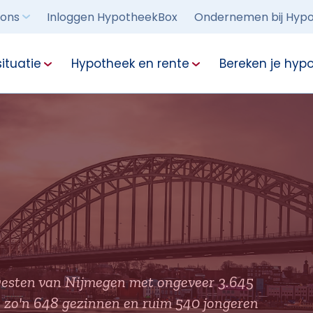
 ons
Inloggen HypotheekBox
Ondernemen bij Hypo
ituatie
Hypotheek en rente
Bereken je hyp
t westen van Nijmegen met ongeveer 3.645
et zo'n 648 gezinnen en ruim 540 jongeren