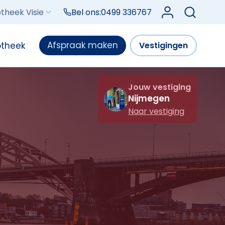
Log in bij Mijn V
theek Visie
Bel ons:
0499 336767
Afspraak maken
otheek
Vestigingen
Jouw vestiging
Nijmegen
Naar vestiging