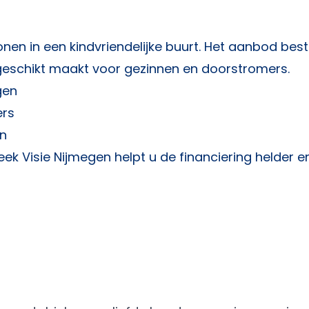
onen in een kindvriendelijke buurt. Het aanbod bes
geschikt maakt voor gezinnen en doorstromers.
gen
ers
en
ek Visie Nijmegen
helpt u de financiering helder e