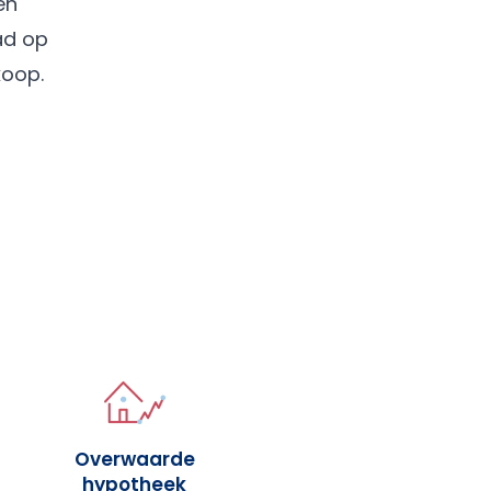
en
ad op
koop.
Overwaarde
hypotheek