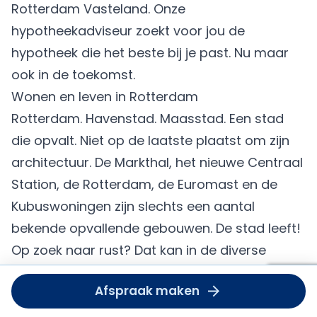
Rotterdam Vasteland. Onze
hypotheekadviseur zoekt voor jou de
hypotheek die het beste bij je past. Nu maar
ook in de toekomst.
Wonen en leven in Rotterdam
Rotterdam. Havenstad. Maasstad. Een stad
die opvalt. Niet op de laatste plaatst om zijn
architectuur. De Markthal, het nieuwe Centraal
Station, de Rotterdam, de Euromast en de
Kubuswoningen zijn slechts een aantal
bekende opvallende gebouwen. De stad leeft!
Op zoek naar rust? Dat kan in de diverse
parken. Wonen aan het water, in de bruisende
Om deze
Afspraak maken
dient u
binnenstad of een rustige woonwijk. In een
accept
nieuwbouwhuis of karakteristieke woning.