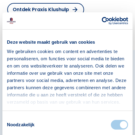
Ontdek Praxis Klushulp
Deze website maakt gebruik van cookies
We gebruiken cookies om content en advertenties te
personaliseren, om functies voor social media te bieden
en om ons websiteverkeer te analyseren. Ook delen we
Volledig onafhankelijk
informatie over uw gebruik van onze site met onze
partners voor social media, adverteren en analyse. Deze
hypotheekadvies
partners kunnen deze gegevens combineren met andere
Wij vergelijken het aanbod van 40 banken en
informatie die u aan ze heeft verstrekt of die ze hebben
verzameld op basis van uw gebruik van hun services.
geldverstrekkers
Toestemmingsselectie
Noodzakelijk
Het grootste aanbod en de scherpste prijs