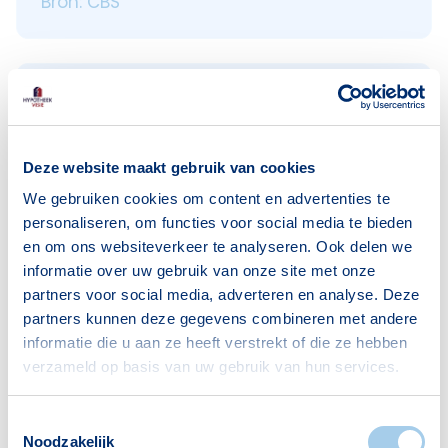
Bron: CBS
Leeftijden
< 18 jaar
50
Deze website maakt gebruik van cookies
18–25 jaar
24
We gebruiken cookies om content en advertenties te
25–45 jaar
59
personaliseren, om functies voor social media te bieden
45–65 jaar
89
en om ons websiteverkeer te analyseren. Ook delen we
informatie over uw gebruik van onze site met onze
65+ jaar
71
partners voor social media, adverteren en analyse. Deze
Bron: CBS
partners kunnen deze gegevens combineren met andere
informatie die u aan ze heeft verstrekt of die ze hebben
verzameld op basis van uw gebruik van hun services.
Huishoudens
Toestemmingsselectie
Noodzakelijk