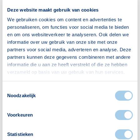
Leeftijden
Deze website maakt gebruik van cookies
We gebruiken cookies om content en advertenties te
< 18 jaar
0
personaliseren, om functies voor social media te bieden
18–25 jaar
13
en om ons websiteverkeer te analyseren. Ook delen we
25–45 jaar
103
informatie over uw gebruik van onze site met onze
partners voor social media, adverteren en analyse. Deze
45–65 jaar
146
partners kunnen deze gegevens combineren met andere
65+ jaar
163
informatie die u aan ze heeft verstrekt of die ze hebben
verzameld op basis van uw gebruik van hun services.
Bron: CBS
Toestemmingsselectie
Noodzakelijk
Huishoudens
Voorkeuren
Alleenwonend
27
Gezin zonder kinderen
15
Statistieken