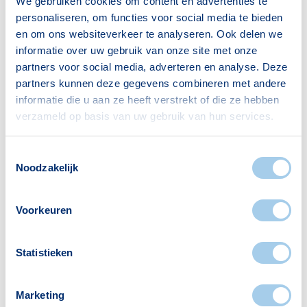
We gebruiken cookies om content en advertenties te
personaliseren, om functies voor social media te bieden
Bron: CBS
en om ons websiteverkeer te analyseren. Ook delen we
informatie over uw gebruik van onze site met onze
partners voor social media, adverteren en analyse. Deze
partners kunnen deze gegevens combineren met andere
Huishoudens
informatie die u aan ze heeft verstrekt of die ze hebben
verzameld op basis van uw gebruik van hun services.
Alleenwonend
125
Gezin zonder kinderen
191
Toestemmingsselectie
Gezin met kinderen
419
Noodzakelijk
Bron: CBS
Voorkeuren
Statistieken
Voorzieningen in Breezicht
Marketing