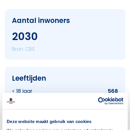
Aantal inwoners
2030
Bron: CBS
Leeftijden
< 18 jaar
568
18–25 jaar
203
25–45 jaar
873
45–65 jaar
345
Deze website maakt gebruik van cookies
65+ jaar
41