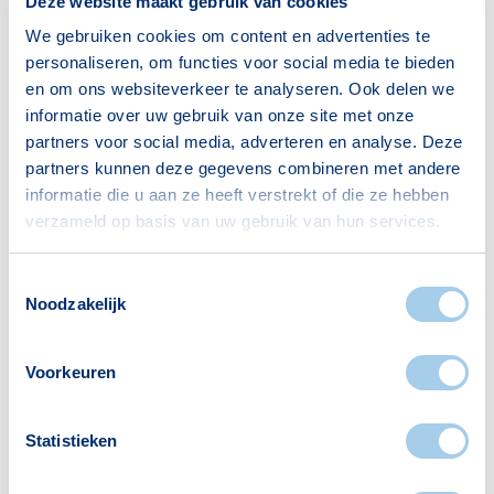
Deze website maakt gebruik van cookies
45–65 jaar
207
We gebruiken cookies om content en advertenties te
65+ jaar
87
personaliseren, om functies voor social media te bieden
en om ons websiteverkeer te analyseren. Ook delen we
Bron: CBS
informatie over uw gebruik van onze site met onze
partners voor social media, adverteren en analyse. Deze
partners kunnen deze gegevens combineren met andere
informatie die u aan ze heeft verstrekt of die ze hebben
Huishoudens
verzameld op basis van uw gebruik van hun services.
Alleenwonend
352
Toestemmingsselectie
Gezin zonder kinderen
77
Noodzakelijk
Gezin met kinderen
82
Voorkeuren
Bron: CBS
Statistieken