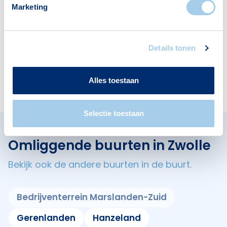
Marketing
Voorzieningen in Geren
Deze wijk heeft het allemaal voor je. Zo vind je
Details tonen
er:
Alles toestaan
Selectie toestaan
Omliggende buurten in Zwolle
Bekijk ook de andere buurten in de buurt.
Bedrijventerrein Marslanden-Zuid
Gerenlanden
Hanzeland