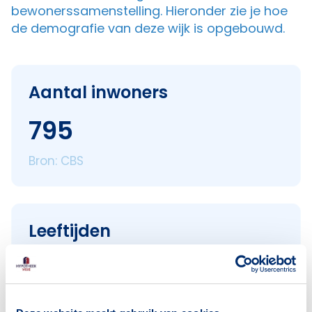
bewonerssamenstelling. Hieronder zie je hoe
de demografie van deze wijk is opgebouwd.
Aantal inwoners
795
Bron: CBS
Leeftijden
< 18 jaar
80
18–25 jaar
143
25–45 jaar
278