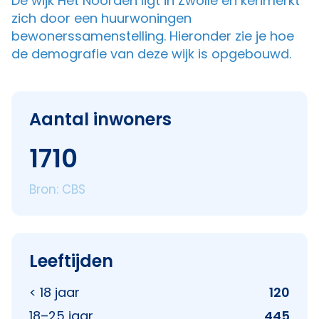
De wijk Het Noorden ligt in Zwolle en kenmerkt
zich door een huurwoningen
bewonerssamenstelling. Hieronder zie je hoe
de demografie van deze wijk is opgebouwd.
Aantal inwoners
1710
Bron: CBS
Leeftijden
< 18 jaar
120
18–25 jaar
445