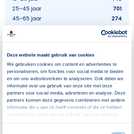
25–45 jaar
701
45–65 jaar
274
65+ jaar
171
Bron: CBS
Deze website maakt gebruik van cookies
We gebruiken cookies om content en advertenties te
Huishoudens
personaliseren, om functies voor social media te bieden
en om ons websiteverkeer te analyseren. Ook delen we
Alleenwonend
977
informatie over uw gebruik van onze site met onze
Gezin zonder kinderen
193
partners voor social media, adverteren en analyse. Deze
partners kunnen deze gegevens combineren met andere
Gezin met kinderen
103
informatie die u aan ze heeft verstrekt of die ze hebben
Bron: CBS
verzameld op basis van uw gebruik van hun services.
Toestemmingsselectie