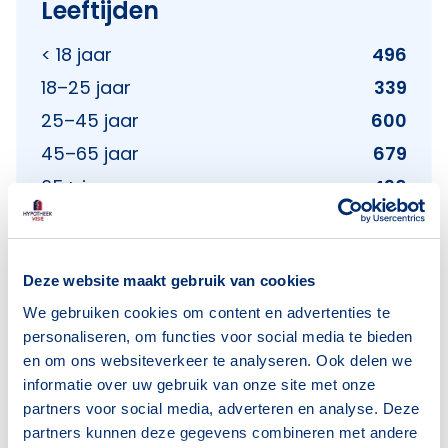
Leeftijden
< 18 jaar
496
18–25 jaar
339
25–45 jaar
600
45–65 jaar
679
65+ jaar
496
Bron: CBS
Deze website maakt gebruik van cookies
We gebruiken cookies om content en advertenties te
Huishoudens
personaliseren, om functies voor social media te bieden
en om ons websiteverkeer te analyseren. Ook delen we
Alleenwonend
286
informatie over uw gebruik van onze site met onze
Gezin zonder kinderen
296
partners voor social media, adverteren en analyse. Deze
partners kunnen deze gegevens combineren met andere
Gezin met kinderen
439