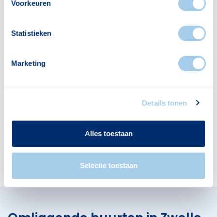
Voorkeuren
Statistieken
Voorzieningen in
Schellerlanden
Marketing
Deze wijk heeft het allemaal voor je. Zo vind je
er:
Details tonen
Alles toestaan
Supermarkten
Restaurants
1
2
Selectie toestaan