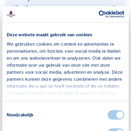
25–45 jaar
434
45–65 jaar
767
65+ jaar
767
Deze website maakt gebruik van cookies
Bron: CBS
We gebruiken cookies om content en advertenties te
personaliseren, om functies voor social media te bieden
en om ons websiteverkeer te analyseren. Ook delen we
informatie over uw gebruik van onze site met onze
Huishoudens
partners voor social media, adverteren en analyse. Deze
partners kunnen deze gegevens combineren met andere
Alleenwonend
394
informatie die u aan ze heeft verstrekt of die ze hebben
Gezin zonder kinderen
442
verzameld op basis van uw gebruik van hun services.
Gezin met kinderen
359
Toestemmingsselectie
Bron: CBS
Noodzakelijk