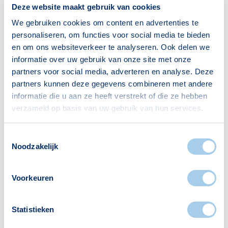
Deze website maakt gebruik van cookies
25–45 jaar
1123
We gebruiken cookies om content en advertenties te
45–65 jaar
1248
personaliseren, om functies voor social media te bieden
65+ jaar
582
en om ons websiteverkeer te analyseren. Ook delen we
informatie over uw gebruik van onze site met onze
Bron: CBS
partners voor social media, adverteren en analyse. Deze
partners kunnen deze gegevens combineren met andere
informatie die u aan ze heeft verstrekt of die ze hebben
verzameld op basis van uw gebruik van hun services.
Huishoudens
Toestemmingsselectie
Alleenwonend
632
Noodzakelijk
Gezin zonder kinderen
521
Gezin met kinderen
707
Voorkeuren
Bron: CBS
Statistieken