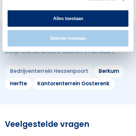
Alles toestaan
Omliggende buurten in Zwolle
Selectie toestaan
Bekijk ook de andere buurten in de buurt.
Bedrijventerrein Hessenpoort
Berkum
Herfte
Kantorenterrein Oosterenk
Veelgestelde vragen