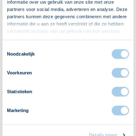
informatie over uw gebruik van onze site met onze
partners voor social media, adverteren en analyse. Deze
Huishoudens
partners kunnen deze gegevens combineren met andere
informatie die u aan ze heeft verstrekt of die ze hebben
Alleenwonend
24
verzameld op basis van uw gebruik van hun services.
Gezin zonder kinderen
46
Gezin met kinderen
44
Toestemmingsselectie
Noodzakelijk
Bron: CBS
Voorkeuren
Statistieken
Voorzieningen in Veldhoek
Marketing
Deze wijk heeft het allemaal voor je. Zo vind je
er:
Details tonen