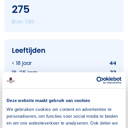
275
Bron: CBS
Leeftijden
< 18 jaar
44
18–25 jaar
33
25–45 jaar
44
45–65 jaar
85
65+ jaar
66
Deze website maakt gebruik van cookies
We gebruiken cookies om content en advertenties te
Bron: CBS
personaliseren, om functies voor social media te bieden
en om ons websiteverkeer te analyseren. Ook delen we