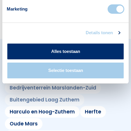
Marketing
Restaurants
1
Details tonen
Alles toestaan
Omliggende buurten in Zwolle
Bekijk ook de andere buurten in de buurt.
Selectie toestaan
Bedrijventerrein Marslanden-Zuid
Buitengebied Laag Zuthem
Harculo en Hoog-Zuthem
Herfte
Oude Mars