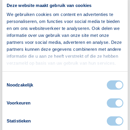
Huishoudens
Deze website maakt gebruik van cookies
We gebruiken cookies om content en advertenties te
Alleenwonend
61
personaliseren, om functies voor social media te bieden
Gezin zonder kinderen
88
en om ons websiteverkeer te analyseren. Ook delen we
Gezin met kinderen
96
informatie over uw gebruik van onze site met onze
partners voor social media, adverteren en analyse. Deze
Bron: CBS
partners kunnen deze gegevens combineren met andere
informatie die u aan ze heeft verstrekt of die ze hebben
verzameld op basis van uw gebruik van hun services.
Toestemmingsselectie
Noodzakelijk
Voorzieningen in Wijthmen
Voorkeuren
Deze wijk heeft het allemaal voor je. Zo vind je
er:
Statistieken