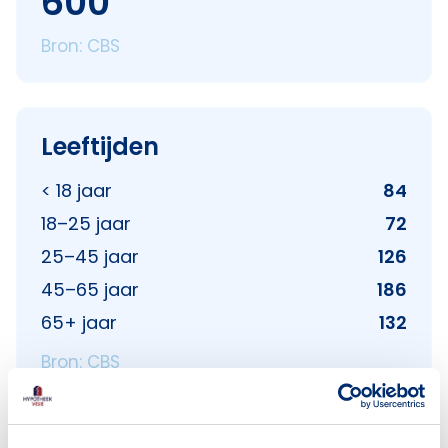
600
Bron: CBS
Leeftijden
< 18 jaar
84
18–25 jaar
72
25–45 jaar
126
45–65 jaar
186
65+ jaar
132
Bron: CBS