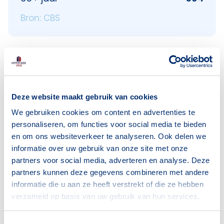
Bron: CBS
Huishoudens
Alleenwonend
750
Deze website maakt gebruik van cookies
Gezin zonder kinderen
250
We gebruiken cookies om content en advertenties te
Gezin met kinderen
470
personaliseren, om functies voor social media te bieden
en om ons websiteverkeer te analyseren. Ook delen we
Bron: CBS
informatie over uw gebruik van onze site met onze
partners voor social media, adverteren en analyse. Deze
partners kunnen deze gegevens combineren met andere
informatie die u aan ze heeft verstrekt of die ze hebben
verzameld op basis van uw gebruik van hun services.
Voorzieningen in Dobbebuurt
Toestemmingsselectie