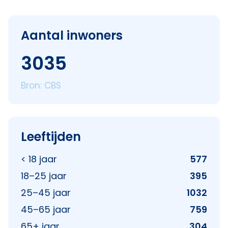
Aantal inwoners
3035
Bron: CBS
Leeftijden
< 18 jaar
577
18–25 jaar
395
25–45 jaar
1032
45–65 jaar
759
65+ jaar
304