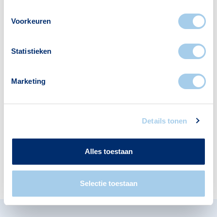
Voorkeuren
Voorzieningen in
Statistieken
Meerwaldtbuurt
Marketing
Deze wijk heeft het allemaal voor je. Zo vind je
er:
Details tonen
Alles toestaan
Scholen
Restaurants
1
4
Selectie toestaan