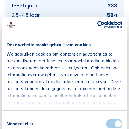
18–25 jaar
233
25–45 jaar
584
45–65 jaar
525
65+ jaar
292
Bron: CBS
Deze website maakt gebruik van cookies
We gebruiken cookies om content en advertenties te
personaliseren, om functies voor social media te bieden
en om ons websiteverkeer te analyseren. Ook delen we
Huishoudens
informatie over uw gebruik van onze site met onze
partners voor social media, adverteren en analyse. Deze
Alleenwonend
532
partners kunnen deze gegevens combineren met andere
informatie die u aan ze heeft verstrekt of die ze hebben
Gezin zonder kinderen
158
verzameld op basis van uw gebruik van hun services.
Gezin met kinderen
296
Bron: CBS
Toestemmingsselectie
Noodzakelijk