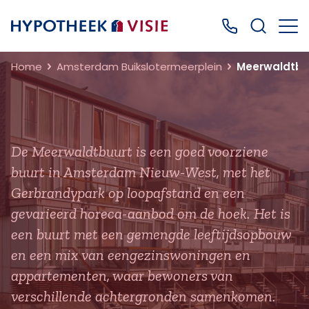
Terug naar home
Bel ons: 0499
Home
Amsterdam Buikslotermeerplein
Meerwaldtbu
De Meerwaldtbuurt is een goed voorziene
buurt in Amsterdam Nieuw-West, met het
Gerbrandypark op loopafstand en een
gevarieerd horeca-aanbod om de hoek. Het is
een buurt met een gemengde leeftijdsopbouw
en een mix van eengezinswoningen en
appartementen, waar bewoners van
verschillende achtergronden samenkomen.