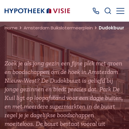
Terug naar home
Bel ons: 0499
Home
Amsterdam Buikslotermeerplein
Dudokbuurt
Zoek je als jong gezin een fijne plek met groen
en boodschappen om de hoek in Amsterdam
Nieuw-West? De Dudokbuurt is geliefd bij
jonge gezinnen en biedt precies dat. Park De
Kuil ligt op loopafstand voor een dagje buiten,
en met meerdere supermarkten in de buurt
regel je je dagelijkse boodschappen
moeiteloos. De buurt bestaat vooral uit