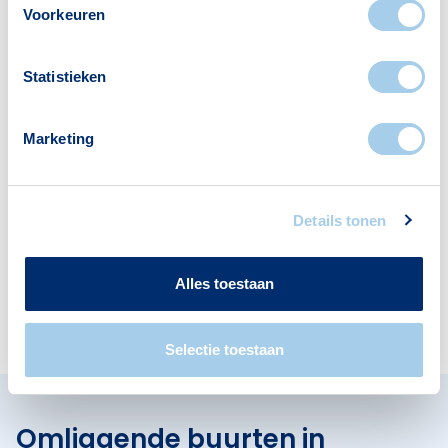
Voorkeuren
Deze wijk heeft het allemaal voor je. Zo vind je
er:
Statistieken
Marketing
Supermarkten
Banken
2
1
Details tonen
Alles toestaan
Restaurants
Apotheken
2
1
Selectie toestaan
Omliggende buurten in