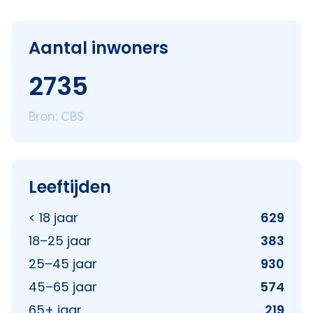
Aantal inwoners
2735
Bron: CBS
Leeftijden
< 18 jaar
629
18–25 jaar
383
25–45 jaar
930
45–65 jaar
574
65+ jaar
219