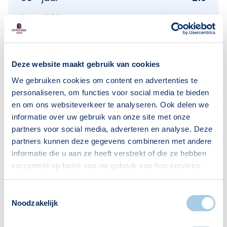
Bron: CBS
Deze website maakt gebruik van cookies
Huishoudens
We gebruiken cookies om content en advertenties te
Alleenwonend
545
personaliseren, om functies voor social media te bieden
en om ons websiteverkeer te analyseren. Ook delen we
Gezin zonder kinderen
182
informatie over uw gebruik van onze site met onze
Gezin met kinderen
472
partners voor social media, adverteren en analyse. Deze
partners kunnen deze gegevens combineren met andere
Bron: CBS
informatie die u aan ze heeft verstrekt of die ze hebben
verzameld op basis van uw gebruik van hun services.
Toestemmingsselectie
Noodzakelijk
Voorzieningen in Dudokbuurt