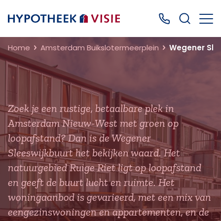
Terug naar home
Bel ons: 0499
Home
Amsterdam Buikslotermeerplein
Wegener Sle
Zoek je een rustige, betaalbare plek in
Amsterdam Nieuw-West met groen op
loopafstand? Dan is de Wegener
Sleeswijkbuurt het bekijken waard. Het
natuurgebied Ruige Riet ligt op loopafstand
en geeft de buurt lucht en ruimte. Het
woningaanbod is gevarieerd, met een mix van
eengezinswoningen en appartementen, en de