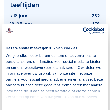
Leeftijden
< 18 jaar
282
18–25 jaar
178
25–45 jaar
386
45–65 jaar
386
65+ jaar
252
Deze website maakt gebruik van cookies
We gebruiken cookies om content en advertenties te
Bron: CBS
personaliseren, om functies voor social media te bieden
en om ons websiteverkeer te analyseren. Ook delen we
informatie over uw gebruik van onze site met onze
partners voor social media, adverteren en analyse. Deze
Huishoudens
partners kunnen deze gegevens combineren met andere
informatie die u aan ze heeft verstrekt of die ze hebben
Alleenwonend
295
verzameld op basis van uw gebruik van hun services.
Gezin zonder kinderen
121
Gezin met kinderen
261