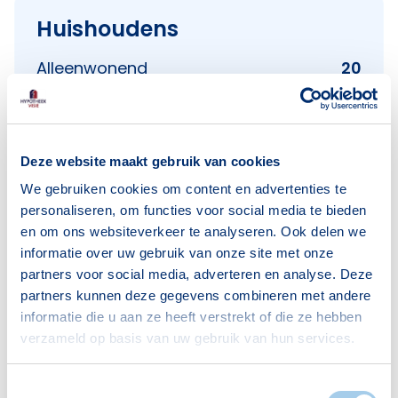
Huishoudens
Alleenwonend
20
Gezin zonder kinderen
61
Gezin met kinderen
44
Bron: CBS
Deze website maakt gebruik van cookies
We gebruiken cookies om content en advertenties te
personaliseren, om functies voor social media te bieden
en om ons websiteverkeer te analyseren. Ook delen we
informatie over uw gebruik van onze site met onze
partners voor social media, adverteren en analyse. Deze
Voorzieningen in Bokhoven
partners kunnen deze gegevens combineren met andere
informatie die u aan ze heeft verstrekt of die ze hebben
Deze wijk heeft het allemaal voor je. Zo vind je
verzameld op basis van uw gebruik van hun services.
er:
Toestemmingsselectie