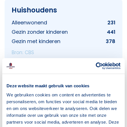
Huishoudens
Alleenwonend
231
Gezin zonder kinderen
441
Gezin met kinderen
378
Bron: CBS
Deze website maakt gebruik van cookies
Voorzieningen in De Haverleij
We gebruiken cookies om content en advertenties te
personaliseren, om functies voor social media te bieden
Deze wijk heeft het allemaal voor je. Zo vind je
en om ons websiteverkeer te analyseren. Ook delen we
er:
informatie over uw gebruik van onze site met onze
partners voor social media, adverteren en analyse. Deze