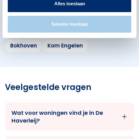
Omliggende buurten in Den
Alles toestaan
Bosch
Selectie toestaan
Bekijk ook de andere buurten in de buurt.
Bokhoven
Kom Engelen
Veelgestelde vragen
Wat voor woningen vind je in De
Haverleij?