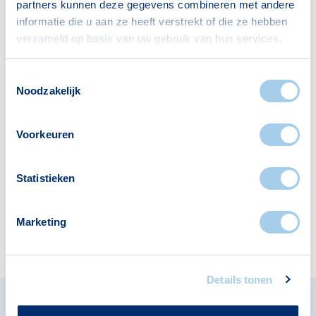
partners kunnen deze gegevens combineren met andere
informatie die u aan ze heeft verstrekt of die ze hebben
verzameld op basis van uw gebruik van hun services.
Scholen
Supermarkten
1
1
Toestemmingsselectie
Noodzakelijk
Restaurants
Kinderopvang
Voorkeuren
2
1
Statistieken
Cafés
Marketing
1
Details tonen